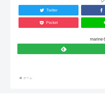
シ
Twitter
Pocket
mari
ホーム